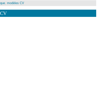
ique
,
modèles CV
 CV