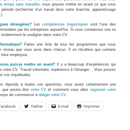
e temps sans travailler
, vous pouvez mettre en avant ce que vous
 période (recherche d’un travail dans votre branche, apprentissage
).
angues étrangères?
Les
compétences linguistiques
sont l’une des
mandées par les entreprises aujourd’hui. Si vous connaissez une ou
ut évidemment le souligner dans votre CV.
nformatique?
Faites une liste de tous les programmes que vous
le niveau que vous avez dans chacun. Il en résultera que certains
e futur employeur.
ences puis-je mettre en avant?
Il y a beaucoup d’expériences qui
 votre CV: Travail volontaire, expérience à l’étranger… Vous pouvez
et vos inquiétudes.
ez répondu à toutes ces questions, vous aurez certainement une
ce que pourra être
votre CV
et comment vous allez
organiser votre
t temps de commencer à
rédiger votre CV
.
Facebook
Twitter
E-mail
Imprimer