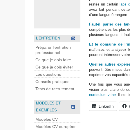
restés un certain
laps d
avez fait pendant cette
d’une langue étrangère…
Faut-il parler des l
compétences les plus de
plusieurs langues, il fa
L’ENTRETIEN
Et le domaine de l’i
Préparer l'entretien
maîtrisez et analysez 
professionnel
pourront intéresser votr
Ce que je dois faire
Quelles autres expéri
Ce que je dois éviter
peuvent être mises dans
Les questions
exprimer vos capacités 
Conseils pratiques
Une fois que vous aur
Tests de recrutement
vision plus claire de 
curriculum vitae
. Il es
MODÈLES ET
LinkedIn
EXEMPLES
Modèles CV
Modèles CV européen