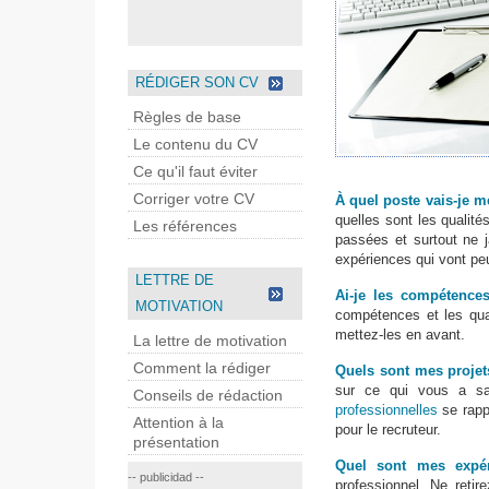
RÉDIGER SON CV
Règles de base
Le contenu du CV
Ce qu'il faut éviter
Corriger votre CV
À quel poste vais-je 
quelles sont les qualité
Les références
passées et surtout ne j
expériences qui vont peu
LETTRE DE
Ai-je les compétence
MOTIVATION
compétences et les qual
mettez-les en avant.
La lettre de motivation
Comment la rédiger
Quels sont mes projet
sur ce qui vous a sa
Conseils de rédaction
professionnelles
se rappr
Attention à la
pour le recruteur.
présentation
Quel sont mes expéri
-- publicidad --
professionnel. Ne reti