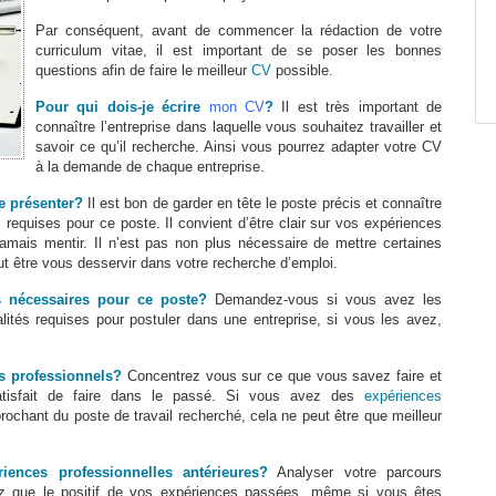
Par conséquent, avant de commencer la rédaction de votre
curriculum vitae, il est important de se poser les bonnes
questions afin de faire le meilleur
CV
possible.
Pour qui dois-je écrire
mon CV
?
Il est très important de
connaître l’entreprise dans laquelle vous souhaitez travailler et
savoir ce qu’il recherche. Ainsi vous pourrez adapter votre CV
à la demande de chaque entreprise.
me présenter?
Il est bon de garder en tête le poste précis et connaître
s requises pour ce poste. Il convient d’être clair sur vos expériences
amais mentir. Il n’est pas non plus nécessaire de mettre certaines
t être vous desservir dans votre recherche d’emploi.
s nécessaires pour ce poste?
Demandez-vous si vous avez les
ités requises pour postuler dans une entreprise, si vous les avez,
s professionnels?
Concentrez vous sur ce que vous savez faire et
tisfait de faire dans le passé. Si vous avez des
expériences
ochant du poste de travail recherché, cela ne peut être que meilleur
ences professionnelles antérieures?
Analyser votre parcours
rez que le positif de vos expériences passées, même si vous êtes