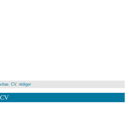
vitae
,
CV
,
rédiger
 CV