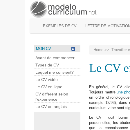
EXEMPLES DE CV
LETTRE DE MOTIVATIO
MON CV
Home
>>
Travailler 
Avant de commencer
Le CV e
Types de CV
Lequel me convient?
Le CV vidéo
Le CV en ligne
En général, le CV all
Toujours mettre
une pho
CV différent selon
un ordre chronologique
l’expérience
exemple 12/93), dans u
Le CV en anglais
curriculum vitae sont sig
Le CV doit fournir 
personnelles, les études
que la connaissance 