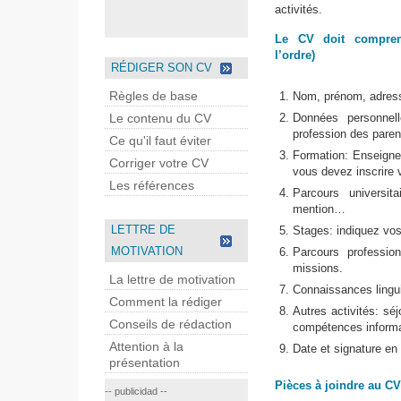
activités.
Le CV doit compren
l’ordre)
RÉDIGER SON CV
Règles de base
Nom, prénom, adress
Le contenu du CV
Données personnelle
profession des paren
Ce qu'il faut éviter
Formation: Enseignem
Corriger votre CV
vous devez inscrire v
Les références
Parcours universit
mention…
LETTRE DE
Stages: indiquez vos
MOTIVATION
Parcours professio
missions.
La lettre de motivation
Connaissances lingu
Comment la rédiger
Autres activités: sé
Conseils de rédaction
compétences informa
Attention à la
Date et signature e
présentation
Pièces à joindre au CV
-- publicidad --