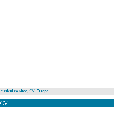
,
curriculum vitae
,
CV
,
Europe
 CV