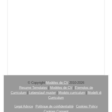
© Copyright
Modèles de CV
2010-2026
Resume Templates
|
Modèles de CV
|
Ejemplos de
Curriculum
|
Lebenslauf muster
|
Modelo curriculum
|
Modelli di
Curriculum
Legal Advice
Politique de confidentialité
Cookies Policy
Cookies Consent